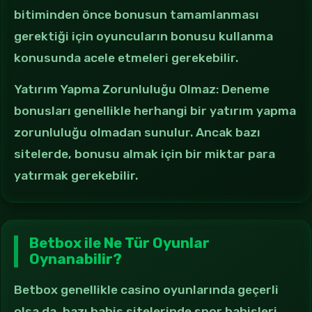
bitiminden önce bonusun tamamlanması
gerektiği için oyuncuların bonusu kullanma
konusunda acele etmeleri gerekebilir.
Yatırım Yapma Zorunluluğu Olmaz: Deneme
bonusları genellikle herhangi bir yatırım yapma
zorunluluğu olmadan sunulur. Ancak bazı
sitelerde, bonusu almak için bir miktar para
yatırmak gerekebilir.
Betbox ile Ne Tür Oyunlar
Oynanabilir?
Betbox genellikle casino oyunlarında geçerli
olsa da, bazı bahis sitelerinde spor bahisleri