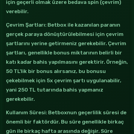
için geçerli olmak üzere bedava spin (çevrim)
verebilir.
Çevrim Şartları: Betbox ile kazanılan paranın
gerçek paraya dönüştürülebilmesi için çevrim
şartlarını yerine getirmeniz gerekebilir. Çevrim
şartları, genellikle bonus miktarının belirli bir
katı kadar bahis yapılmasını gerektirir. Örneğin,
50 TL'lik bir bonus alırsanız, bu bonusu
çekebilmek için 5x çevrim şartı uygulanabilir,
yani 250 TL tutarında bahis yapmanız
gerekebilir.
Kullanım Süresi: Betboxnun geçerlilik süresi de
önemli bir faktördür. Bu süre genellikle birkaç
gün ile birkaç hafta arasında değişir. Süre