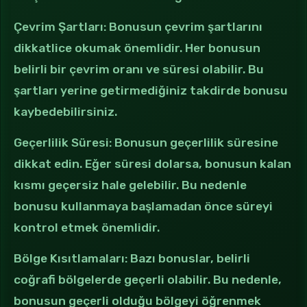
Çevrim Şartları: Bonusun çevrim şartlarını
dikkatlice okumak önemlidir. Her bonusun
belirli bir çevrim oranı ve süresi olabilir. Bu
şartları yerine getirmediğiniz takdirde bonusu
kaybedebilirsiniz.
Geçerlilik Süresi: Bonusun geçerlilik süresine
dikkat edin. Eğer süresi dolarsa, bonusun kalan
kısmı geçersiz hale gelebilir. Bu nedenle
bonusu kullanmaya başlamadan önce süreyi
kontrol etmek önemlidir.
Bölge Kısıtlamaları: Bazı bonuslar, belirli
coğrafi bölgelerde geçerli olabilir. Bu nedenle,
bonusun geçerli olduğu bölgeyi öğrenmek