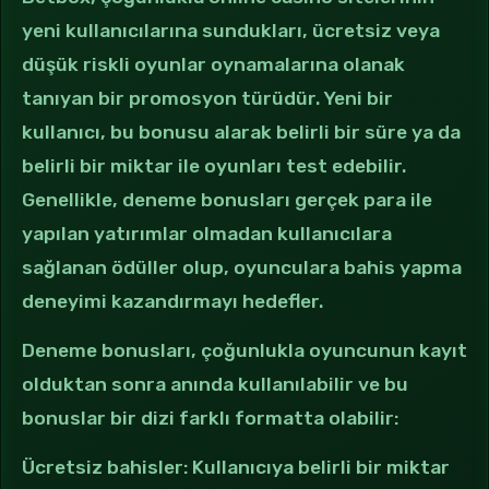
yeni kullanıcılarına sundukları, ücretsiz veya
düşük riskli oyunlar oynamalarına olanak
tanıyan bir promosyon türüdür. Yeni bir
kullanıcı, bu bonusu alarak belirli bir süre ya da
belirli bir miktar ile oyunları test edebilir.
Genellikle, deneme bonusları gerçek para ile
yapılan yatırımlar olmadan kullanıcılara
sağlanan ödüller olup, oyunculara bahis yapma
deneyimi kazandırmayı hedefler.
Deneme bonusları, çoğunlukla oyuncunun kayıt
olduktan sonra anında kullanılabilir ve bu
bonuslar bir dizi farklı formatta olabilir:
Ücretsiz bahisler: Kullanıcıya belirli bir miktar