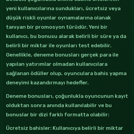
yeni kullanıcılarına sundukları, ücretsiz veya
düşük riskli oyunlar oynamalarına olanak
tanıyan bir promosyon türüdür. Yeni bir
kullanıcı, bu bonusu alarak belirli bir süre ya da
belirli bir miktar ile oyunları test edebilir.
Genellikle, deneme bonusları gerçek para ile
yapılan yatırımlar olmadan kullanıcılara
sağlanan ödüller olup, oyunculara bahis yapma
deneyimi kazandırmayı hedefler.
Deneme bonusları, çoğunlukla oyuncunun kayıt
olduktan sonra anında kullanılabilir ve bu
bonuslar bir dizi farklı formatta olabilir:
Ücretsiz bahisler: Kullanıcıya belirli bir miktar