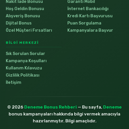
Nakit İade Bonusu
şartlarını ve kullanım koşullarını dikkatlice
Garanti Mobil
Hoş Geldin Bonusu
İnternet Bankacılığı
okumanız önemlidir.
Alışveriş Bonusu
Kredi Kartı Başvurusu
Dijital Bonus
Puan Sorgulama
Özel Müşteri Fırsatları
Kampanyalara Başvur
BILGI MERKEZI
Sık Sorulan Sorular
Kampanya Koşulları
Kullanım Kılavuzu
Gizlilik Politikası
İletişim
© 2026
Deneme Bonus Rehberi
— Bu sayfa,
Deneme
bonus kampanyaları hakkında bilgi vermek amacıyla
hazırlanmıştır. Bilgi amaçlıdır.