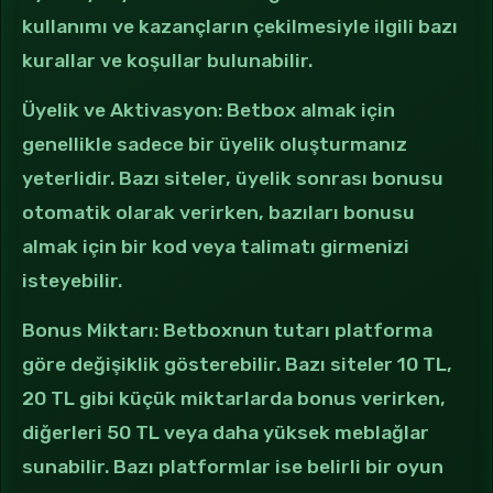
kullanımı ve kazançların çekilmesiyle ilgili bazı
kurallar ve koşullar bulunabilir.
Üyelik ve Aktivasyon: Betbox almak için
genellikle sadece bir üyelik oluşturmanız
yeterlidir. Bazı siteler, üyelik sonrası bonusu
otomatik olarak verirken, bazıları bonusu
almak için bir kod veya talimatı girmenizi
isteyebilir.
Bonus Miktarı: Betboxnun tutarı platforma
göre değişiklik gösterebilir. Bazı siteler 10 TL,
20 TL gibi küçük miktarlarda bonus verirken,
diğerleri 50 TL veya daha yüksek meblağlar
sunabilir. Bazı platformlar ise belirli bir oyun