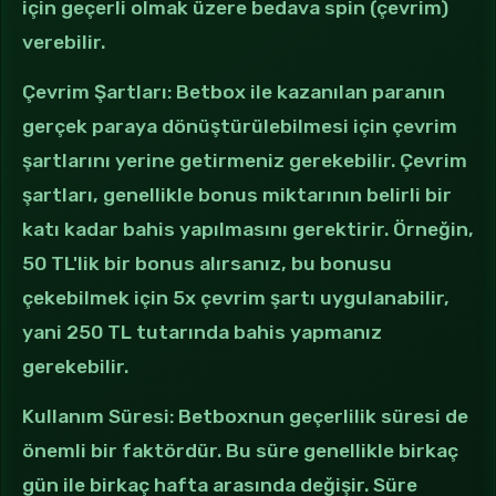
için geçerli olmak üzere bedava spin (çevrim)
verebilir.
Çevrim Şartları: Betbox ile kazanılan paranın
gerçek paraya dönüştürülebilmesi için çevrim
şartlarını yerine getirmeniz gerekebilir. Çevrim
şartları, genellikle bonus miktarının belirli bir
katı kadar bahis yapılmasını gerektirir. Örneğin,
50 TL'lik bir bonus alırsanız, bu bonusu
çekebilmek için 5x çevrim şartı uygulanabilir,
yani 250 TL tutarında bahis yapmanız
gerekebilir.
Kullanım Süresi: Betboxnun geçerlilik süresi de
önemli bir faktördür. Bu süre genellikle birkaç
gün ile birkaç hafta arasında değişir. Süre