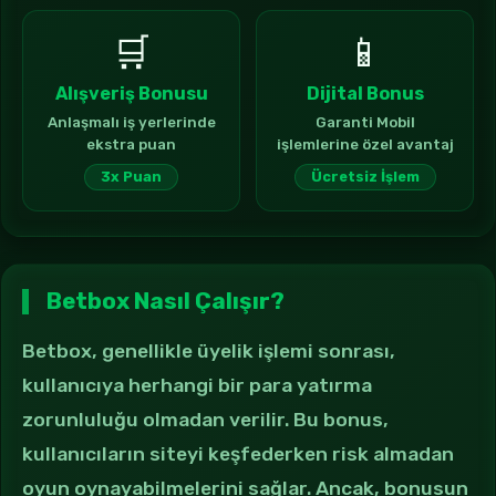
🛒
📱
Alışveriş Bonusu
Dijital Bonus
Anlaşmalı iş yerlerinde
Garanti Mobil
ekstra puan
işlemlerine özel avantaj
3x Puan
Ücretsiz İşlem
Betbox Nasıl Çalışır?
Betbox, genellikle üyelik işlemi sonrası,
kullanıcıya herhangi bir para yatırma
zorunluluğu olmadan verilir. Bu bonus,
kullanıcıların siteyi keşfederken risk almadan
oyun oynayabilmelerini sağlar. Ancak, bonusun