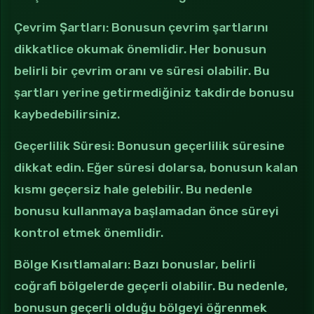
Çevrim Şartları: Bonusun çevrim şartlarını
dikkatlice okumak önemlidir. Her bonusun
belirli bir çevrim oranı ve süresi olabilir. Bu
şartları yerine getirmediğiniz takdirde bonusu
kaybedebilirsiniz.
Geçerlilik Süresi: Bonusun geçerlilik süresine
dikkat edin. Eğer süresi dolarsa, bonusun kalan
kısmı geçersiz hale gelebilir. Bu nedenle
bonusu kullanmaya başlamadan önce süreyi
kontrol etmek önemlidir.
Bölge Kısıtlamaları: Bazı bonuslar, belirli
coğrafi bölgelerde geçerli olabilir. Bu nedenle,
bonusun geçerli olduğu bölgeyi öğrenmek