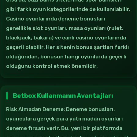
gibi farklı oyun kategorilerinde de kullanılabilir.
Casino oyunlarında deneme bonusları
genellikle slot oyunları, masa oyunları (rulet,
blackjack, bakara) ve canlı casino oyunlarında
geçerli olabilir. Her sitenin bonus şartları farklı
olduğundan, bonusun hangi oyunlarda geçerli
olduğunu kontrol etmek önemlidir.
Betbox Kullanmanın Avantajları
Risk Almadan Deneme: Deneme bonusları,
oyunculara gerçek para yatırmadan oyunları
deneme fırsatı verir. Bu, yeni bir platformda