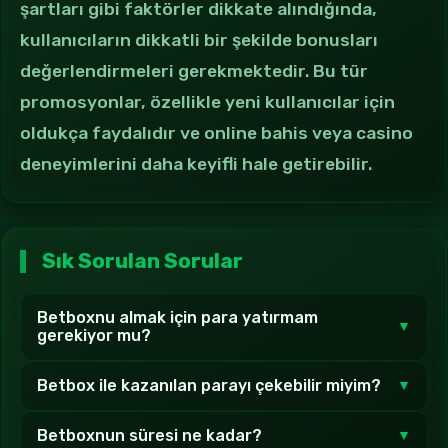
şartları gibi faktörler dikkate alındığında,
kullanıcıların dikkatli bir şekilde bonusları
değerlendirmeleri gerekmektedir. Bu tür
promosyonlar, özellikle yeni kullanıcılar için
oldukça faydalıdır ve online bahis veya casino
deneyimlerini daha keyifli hale getirebilir.
Sık Sorulan Sorular
Betboxnu almak için para yatırmam
▼
gerekiyor mu?
Hayır, Betboxnu almak için genellikle para
Betbox ile kazanılan parayı çekebilir miyim?
▼
yatırmanıza gerek yoktur. Çoğu online
Evet, Betbox ile kazanılan parayı
Betboxnun süresi ne kadar?
bahis ve casino platformu, yeni kullanıcılar
▼